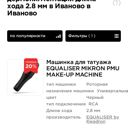
(
1
)
хода 2.8 мм в Иваново в
Иваново
по популярности
Фильтры
(
1
)
по популярности
сначала дешевые
Машинка для татуажа
скидка
20
%
EQUALISER MIKRON PMU
MAKE-UP MACHINE
тип машинки
Роторная
назначение машинки
Универсальн
цвет
Черный
тип подключения
RCA
Длина хода
2.8 мм
производитель
EQUALISER by
Kwadron