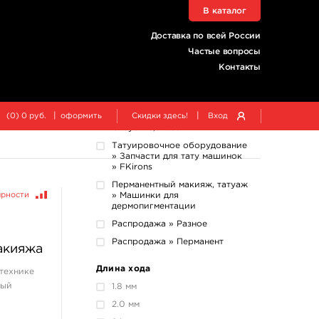
В каталог
Татуировочное оборудование
» Педали, клип-корды » Клип-
Доставка по всей России
корды - Clipcords
Частые вопросы
Татуировочное оборудование
» Педали, клип-корды »
Контакты
Педали - Foot Switches
Татуировочное оборудование
» Ручки-держатели »
|
|
(
0
)
0
руб.
оформить
Скидки здесь!
Вход
Держатели для картриджей
Cheyenne, T-tech
Татуировочное оборудование
» Запчасти для тату машинок
» FKirons
Перманентный макияж, татуаж
ярности
» Машинки для
дермопигментации
Распродажа » Разное
Распродажа » Перманент
макияжа
Длина хода
 технике
ный
1.8 мм
2.0 мм