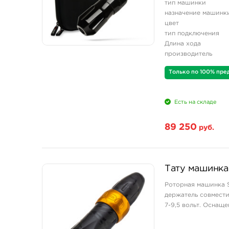
тип машинки
назначение машинк
цвет
тип подключения
Длина хода
производитель
Только по 100% пре
Есть на складе
89 250
руб.
Тату машинка 
Роторная машинка S
держатель совмест
7-9,5 вольт. Оснащ