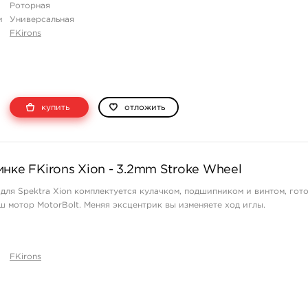
Роторная
и
Универсальная
FKirons
купить
отложить
нке FKirons Xion - 3.2mm Stroke Wheel
для Spektra Xion комплектуется кулачком, подшипником и винтом, гот
ш мотор MotorBolt. Меняя эксцентрик вы изменяете ход иглы.
FKirons