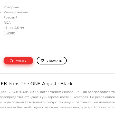
Роторная
и
Универсальная
Розовый
RCA
1.8 мм, 2.5 мм
FKirons
купить
отложить
FK Irons The ONE Adjust - Black
djust - ЭКСКЛЮЗИВНО в TattooMarket! Инновационная беспроводная та
ереопределяет стандарты универсальности и контроля. Её революцио
и хода позволяет выполнять любую технику — от тончайшей детализа
ивания — без необходимости переключения между устройствами, что 
нтом для прогрессирующих ...