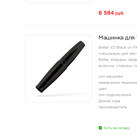
6 584
руб.
Машинка для т
Bellar V2 Black от 
специально для мас
Bellar, впервые пр
волоски, стрелки, 
Проводная модель ра
тип машинки
назначение машинк
цвет
тип подключения
Длина хода
производитель
Есть на складе