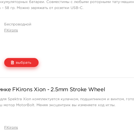
аккумуляторных батареи. Совместимы с любыми роторными тату-машин
 – 58 гр. Можно заряжать от розетки USB-C.
Беспроводной
FKirons
выбрать
Цена
Количество
нке FKirons Xion - 2.5mm Stroke Wheel
22 050 руб.
купить
для Spektra Xion комплектуется кулачком, подшипником и винтом, гот
42 000 руб.
купить
ш мотор MotorBolt. Меняя эксцентрик вы изменяете ход иглы.
FKirons