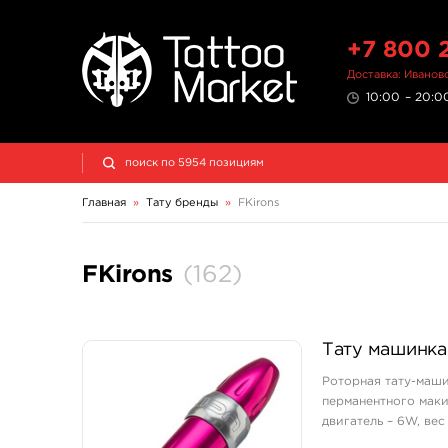
+7 800 
Доставка: Иванов
10:00 – 20:00
Главная
»
Тату бренды
»
FKirons
FKirons
(
162
)
Тату машинка
Роторная тату-маши
перманентного мак
двигатель – 6W, вес