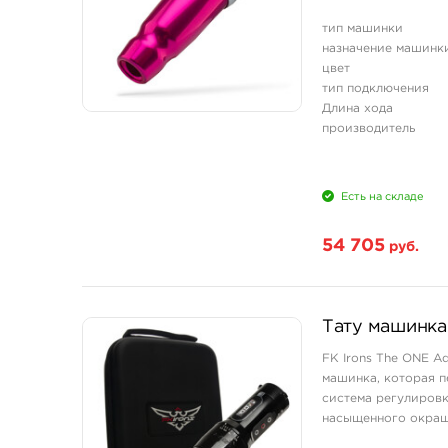
тип машинки
назначение машинк
цвет
тип подключения
Длина хода
производитель
Есть на складе
54 705
руб.
Тату машинка 
FK Irons The ONE A
машинка, которая п
система регулировк
насыщенного окраш
идеальным инструме