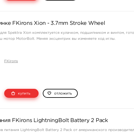
нке FKirons Xion - 3.7mm Stroke Wheel
для Spektra Xion комплектуется кулачком, подшипником и винтом, гот
ш мотор MotorBolt. Меняя эксцентрик вы изменяете ход иглы.
FKirons
купить
отложить
ния FKirons LightningBolt Battery 2 Pack
в питания LightningBolt Battery 2 Pack от американского производител