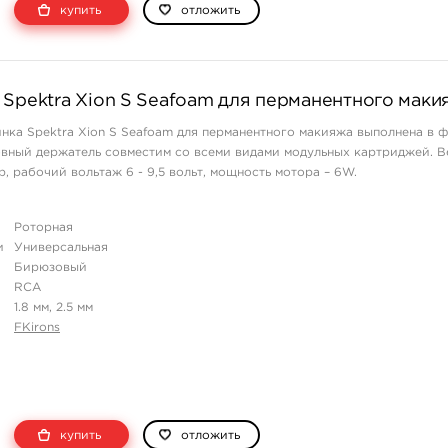
купить
отложить
 Spektra Xion S Seafoam для перманентного маки
нка Spektra Xion S Seafoam для перманентного макияжа выполнена в 
вный держатель совместим со всеми видами модульных картриджей. В
р, рабочий вольтаж 6 - 9,5 вольт, мощность мотора – 6W.
Роторная
и
Универсальная
Бирюзовый
RCA
1.8 мм, 2.5 мм
FKirons
купить
отложить