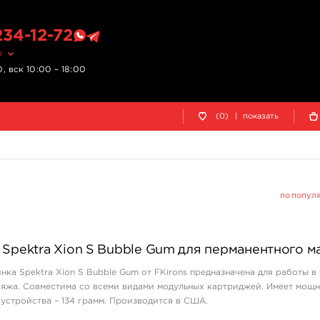
234-12-72
о
, вск 10:00 – 18:00
(0)
|
показать
по попул
 Spektra Xion S Bubble Gum для перманентного 
нка Spektra Xion S Bubble Gum от FKirons предназначена для работы в
ияжа. Совместима со всеми видами модульных картриджей. Имеет мощ
 устройства – 134 грамм. Производится в США.