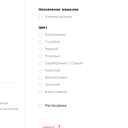
Назначение машинки
Универсальная
Цвет
Бирюзовый
Голубой
Черный
Розовый
Серебряный / Серый
Красный
Фиолетовый
Золотой
Коричневый
овный
Распродажа
ий вольтаж
Краски татуировочные
наверх