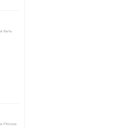
Перманент
ов быть
я FKirons