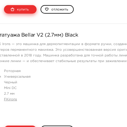
купить
отложить
атуажа Bellar V2 (2.7мм) Black
FK Irons — это машинка для дермопигментации в формате ручки, создан
теров перманентного макияжа. Это усовершенствованная версия ориг
едставленной в 2018 году. Машинка разработана для точной работы лин
тонкие линии — и обеспечивает стабильные результаты при заживлении
ботает от внешнего ...
Роторная
и
Универсальная
Черный
Mini DC
2.7 мм
FKirons