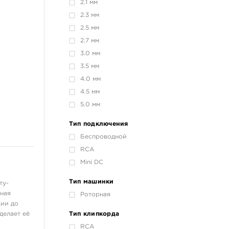
2.1 мм
2.3 мм
2.5 мм
2.7 мм
3.0 мм
3.5 мм
4.0 мм
4.5 мм
5.0 мм
Тип подключения
Беспроводной
RCA
Mini DC
Тип машинки
ту-
нная
Роторная
ции до
делает её
Тип клипкорда
RCA