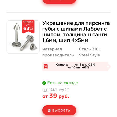
Свойство
Длина штанги: 6 мм
скидка
104 руб.
Украшение для пирсинга
до
Цена
от 39 руб.
63
%
губы с шипами Лабрет с
шипом, толщина штанги
Количество
купить
1,6мм, шип 4х5мм
материал
Сталь 316L
производитель
Steel Style
Скидка:
от 5 шт. -25%
от 10 шт. -63%
Есть на складе
от 104 руб.
39
от
руб.
выбрать