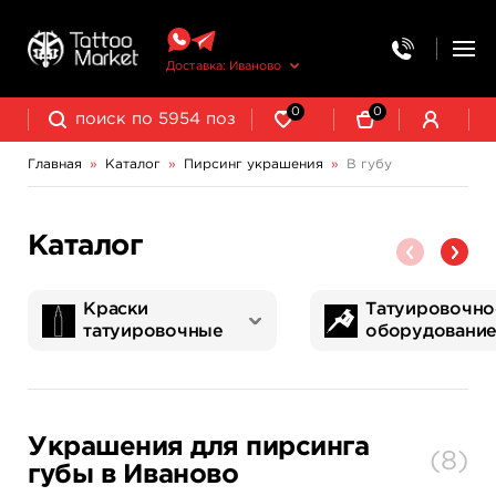
Доставка: Иваново
0
0
Главная
»
Каталог
»
Пирсинг украшения
»
В губу
Каталог
Краски
Татуировочно
татуировочные
оборудовани
World Famous Tattoo Ink
NE Pigments - светящиеся ультрафиолетовые пигменты
Татуировочные наборы
Картриджи татуировочные
Запчасти для тату машинок
Трансферная бумага и принадлежности
Украшения для пирсинга
(
8
)
губы в Иваново