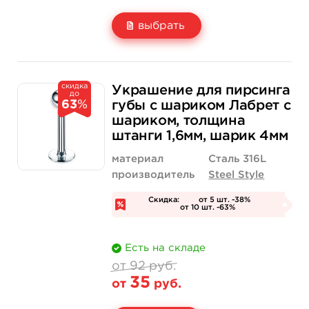
выбрать
Свойство
Длина штанги: 6 мм
Длина штанги: 
скидка
92 руб.
92 руб.
Украшение для пирсинга
до
Цена
от 35 руб.
от 35 руб.
63
%
губы с шариком Лабрет с
шариком, толщина
Количество
нет на складе
купить
штанги 1,6мм, шарик 4мм
материал
Сталь 316L
производитель
Steel Style
Скидка:
от 5 шт. -38%
от 10 шт. -63%
Есть на складе
от 92 руб.
35
от
руб.