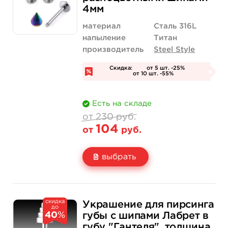
Количество
нет на складе
купить
4мм
материал
Сталь 316L
напыление
Титан
производитель
Steel Style
Скидка:
от 5 шт. -25%
от 10 шт. -55%
Есть на складе
от 230 руб.
104
от
руб.
выбрать
Свойство
Синий
Радужный
скидка
230 руб.
230 руб.
Украшение для пирсинга
до
Цена
от 104 руб.
от 104 руб.
40
%
губы с шипами Лабрет в
губу "Гантеля", толщина