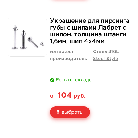
Свойство
Длина штанги: 6 мм
Длина штанги: 
104 руб.
104 руб.
Украшение для пирсинга
Цена
от 39 руб.
от 39 руб.
губы с шипами Лабрет с
шипом, толщина штанги
Количество
нет на складе
купить
1,6мм, шип 4х4мм
материал
Сталь 316L
производитель
Steel Style
Есть на складе
104
от
руб.
выбрать
Свойство
Длина штанги: 6 мм
Длина штанги: 