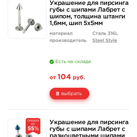
Украшение для пирсинга
Цена
104 руб.
104 руб.
губы с шипами Лабрет с
шипом, толщина штанги
Количество
нет на складе
купить
1,6мм, шип 5х5мм
материал
Сталь 316L
производитель
Steel Style
Есть на складе
104
от
руб.
выбрать
Свойство
Длина штанги: 6 мм
Длина штанги: 
скидка
Украшение для пирсинга
до
Цена
104 руб.
104 руб.
55
%
губы с шипами Лабрет с
разноцветными шипами