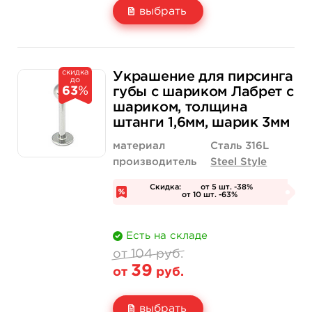
выбрать
Свойство
Длина штанги: 6 мм
Длина штанги: 
скидка
92 руб.
92 руб.
Украшение для пирсинга
до
Цена
от 35 руб.
от 35 руб.
63
%
губы с шариком Лабрет с
шариком, толщина
Количество
нет на складе
купить
штанги 1,6мм, шарик 3мм
материал
Сталь 316L
производитель
Steel Style
Скидка:
от 5 шт. -38%
от 10 шт. -63%
Есть на складе
от 104 руб.
39
от
руб.
выбрать