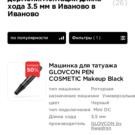
(
26
)
хода 3.5 мм в Иваново в
Иваново
по популярности
Фильтры
(
1
)
по популярности
сначала дешевые
Машинка для татуажа
скидка
50
%
GLOVCON PEN
COSMETIC Makeup Black
тип машинки
Роторная
назначение машинки
Универсальн
цвет
Черный
тип подключения
Mini DC
Длина хода
3.5 мм
производитель
GLOVCON by
Kwadron