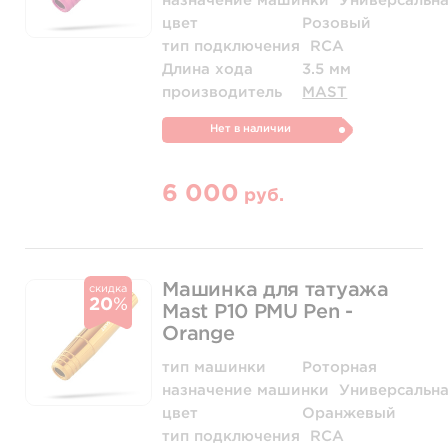
назначение машинки
Универсальн
цвет
Розовый
тип подключения
RCA
Длина хода
3.5 мм
производитель
MAST
Нет в наличии
6 000
руб.
Машинка для татуажа
скидка
20
%
Mast P10 PMU Pen -
Orange
тип машинки
Роторная
назначение машинки
Универсальн
цвет
Оранжевый
тип подключения
RCA