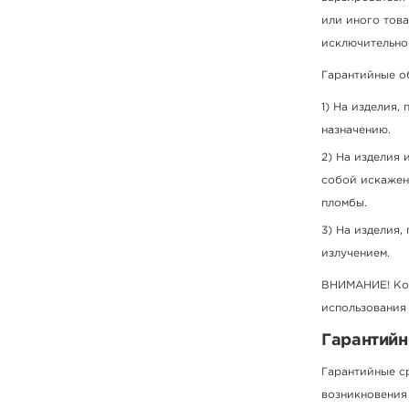
или иного това
исключительно
Гарантийные об
На изделия, 
назначению.
На изделия 
собой искажен
пломбы.
На изделия,
излучением.
ВНИМАНИЕ! Комп
использования
Гарантийн
Гарантийные с
возникновения