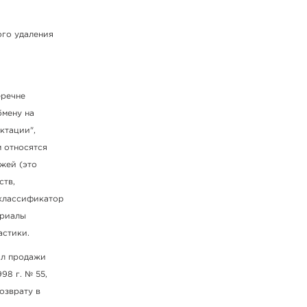
ого удаления
еречне
бмену на
ктации",
м относятся
ожей (это
ств,
 классификатор
ериалы
астики.
ил продажи
98 г. № 55,
озврату в