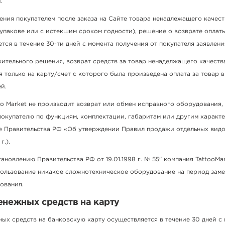
.
ения покупателем после заказа на Сайте товара ненадлежащего качест
упакове или с истекшим сроком годности), решение о возврате оплаты
тся в течение 30-ти дней с момента получения от покупателя заявлени
ительного решения, возврат средств за товар ненаделжащего качеств
 только на карту/счет с которого была произведена оплата за товар в
й.
o Market не производит возврат или обмен исправного оборудования,
окупателю по функциям, комплектации, габаритам или другим характ
е Правительства РФ «Об утверждении Правил продажи отдельных видов
г.).
ановлению Правительства РФ от 19.01.1998 г. № 55" компания TattooMar
пользование никакое сложнотехническое оборудование на период зам
ования.
енежных средств на карту
ых средств на банковскую карту осуществляется в течение 30 дней с