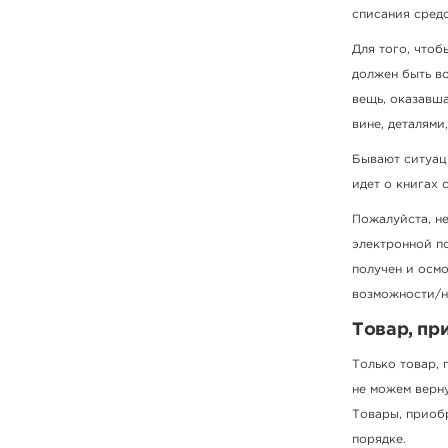
списания средс
Для того, чтоб
должен быть во
вещь, оказавш
вине, деталями
Бывают ситуаци
идет о книгах
Пожалуйста, не
электронной по
получен и осм
возможности/н
Товар, пр
Только товар,
не можем верну
Товары, приоб
порядке.