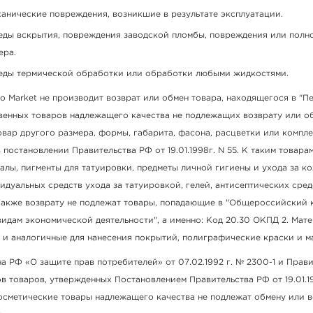
анические повреждения, возникшие в результате эксплуатации.
ды вскрытия, повреждения заводской пломбы, повреждения или полн
ера.
ды термической обработки или обработки любыми жидкостями.
o Market не производит возврат или обмен товара, находящегося в "П
венных товаров надлежащего качества не подлежащих возврату или о
вар другого размера, формы, габарита, фасона, расцветки или компле
 постановлении Правительства РФ от 19.01.1998г. N 55. К таким товара
алы, пигменты для татуировки, предметы личной гигиены и ухода за к
идуальных средств ухода за татуировкой, гелей, антисептических сред
 Также возврату не подлежат товары, попадающие в "Общероссийский
идам экономической деятельности", а именно: Код 20.30 ОКПД 2. Мат
 и аналогичные для нанесения покрытий, полиграфические краски и м
а РФ «О защите прав потребителей» от 07.02.1992 г. № 2300-1 и Прав
в товаров, утвержденных Постановлением Правительства РФ от 19.01.19
сметические товары надлежащего качества не подлежат обмену или в