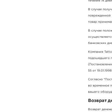
течение 14 дней
В случае получ
поврежденной 
товар принимае
В случае полож
осуществляется
банковских дне
Компания Tatto
подошедшего п
(Постановлени
55 от 19.01.1998 
Согласно "Пост
во временное 
вашего оборуд
Возврат д
Возврат денежн