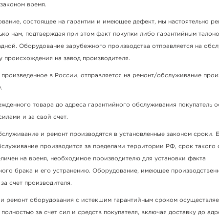
законом время.
вание, состоящее на гарантии и имеющее дефект, мы настоятельно р
ько нам, подтверждая при этом факт покупки либо гарантийным талоно
адной. Оборудование зарубежного производства отправляется на обс
у происхождения на завод производителя.
 произведенное в России, отправляется на ремонт/обслуживание прои
.
ежденного товара до адреса гарантийного обслуживания покупатель 
илами и за свой счет.
бслуживание и ремонт производятся в установленные законом сроки. 
бслуживание производится за пределами территории РФ, срок такого
еличен на время, необходимое производителю для установки факта
ного брака и его устранению. Оборудование, имеющее производствен
за счет производителя.
и ремонт оборудования с истекшим гарантийным сроком осуществляе
ь полностью за счет сил и средств покупателя, включая доставку до адр