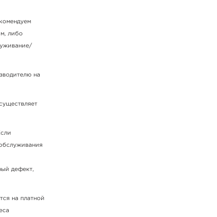
екомендуем
м, либо
луживание/
зводителю на
осуществляет
Если
 обслуживания
ный дефект,
тся на платной
еса