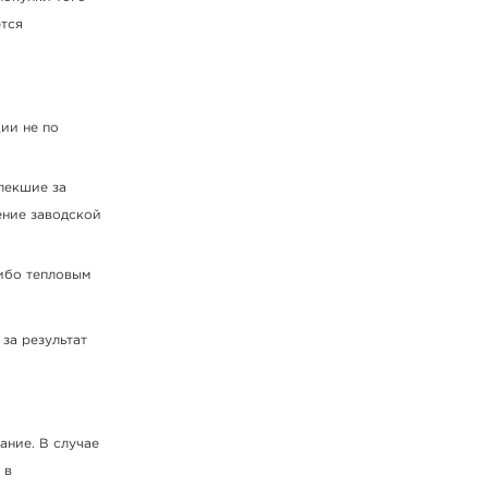
ются
ии не по
лекшие за
ение заводской
либо тепловым
за результат
ание. В случае
 в