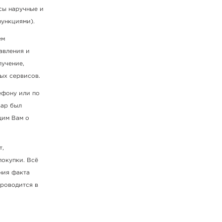
сы наручные и
функциями).
ем
авления и
лучение,
ых сервисов.
ефону или по
вар был
щим Вам о
т,
 покупки. Всё
ния факта
проводится в