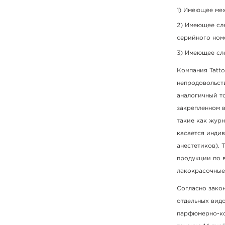
Имеющее мех
Имеющее сле
серийного ном
Имеющее сле
Компания Tatto
непродовольст
аналогичный то
закрепленном в
такие как журн
касается индив
анестетиков).
продукции по в
лакокрасочные
Согласно закон
отдельных видо
парфюмерно-ко