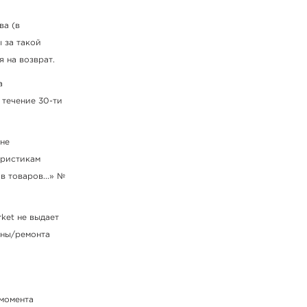
ва (в
 за такой
я на возврат.
а
 течение 30-ти
 не
еристикам
 товаров...» №
ket не выдает
ены/ремонта
 момента