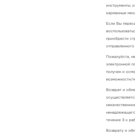
инструменты; 
карманные меха
Если Вы перес
воспользовать
приобрести стр
отправленного
Пожалуйста, не
электронной по
получен и осм
возможности/н
Возврат и обм
осуществляется 
некачественно
ненадлежащего 
течение 3-х ра
Возврату и об