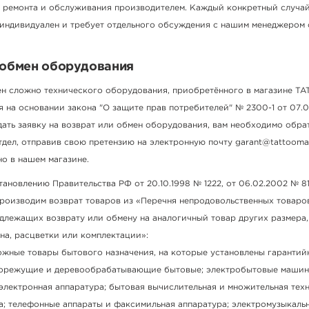
 ремонта и обслуживания производителем. Каждый конкретный случай
индивидуален и требует отдельного обсуждения с нашим менеджером 
 обмен оборудования
ен сложно технического оборудования, приобретённого в магазине 
 на основании закона "О защите прав потребителей" № 2300-1 от 07.02
дать заявку на возврат или обмен оборудования, вам необходимо обра
дел, отправив свою претензию на электронную почту garant@tattoomar
о в нашем магазине.
ановлению Правительства РФ от 20.10.1998 № 1222, от 06.02.2002 № 81,
производим возврат товаров из «Перечня непродовольственных товар
одлежащих возврату или обмену на аналогичный товар других размера
на, расцветки или комплектации»:
ожные товары бытового назначения, на которые установлены гарантий
лорежущие и деревообрабатывающие бытовые; электробытовые машин
лектронная аппаратура; бытовая вычислительная и множительная техн
а; телефонные аппараты и факсимильная аппаратура; электромузыкаль