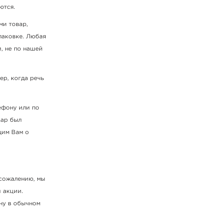
ются.
ми товар,
паковке. Любая
, не по нашей
ер, когда речь
ефону или по
вар был
щим Вам о
 сожалению, мы
 акции.
ну в обычном