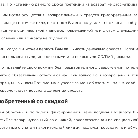
тв. По истечению данного срока претензии на возврат не рассматрива
ы мы могли осуществить возврат денежных средств, приобретенный Ва
звращен в том же виде, в котором Вы его получили, в оригинальной у
аяся не в оригинальной упаковке, поврежденной или с отсутствующими
, обмену или возврату не подлежит.
и, когда мы можем вернуть Вам лишь часть денежных средств. Наприм
 с использованными, испорченными или вскрытыми CD/DVD дисками.
 отправляйте свою покупку без предварительного уведомления по тел
чте с обязательным ответом от нас. Как только Ваш возвращенный то
отрен, мы вышлем Вам письмо с уведомлением об этом. Мы также сооб
евозможности возврата денежных средств.
иобретенный со скидкой
 приобретенный по полной фиксированной цене, подлежит возврату. К
ть Вам товар, купленный со скидкой, предоставляемой по специальной
ретенные с учетом накопительной скидки, подлежат возврату или обме