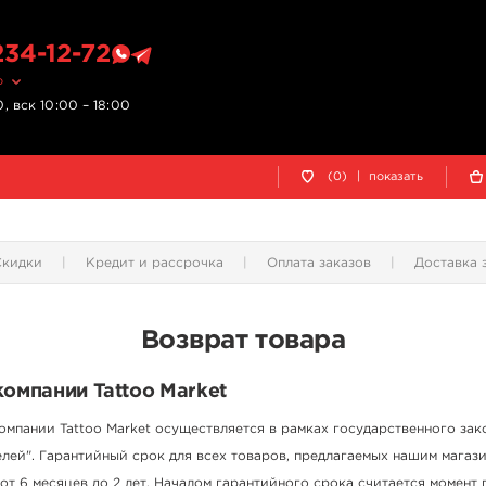
234-12-72
о
, вск 10:00 – 18:00
(0)
|
показать
Скидки
Кредит и рассрочка
Оплата заказов
Доставка 
Возврат товара
компании Tattoo Market
омпании Tattoo Market осуществляется в рамках государственного зак
лей". Гарантийный срок для всех товаров, предлагаемых нашим магаз
от 6 месяцев до 2 лет. Началом гарантийного срока считается момент 