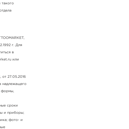
 такого
отдела
TATTOOMARKET,
.1992 г. Для
титься в
ket.ru или
 от 27.05.2016
ов надлежащего
, формы,
ные сроки
ы и приборы;
ика; фото- и
ные