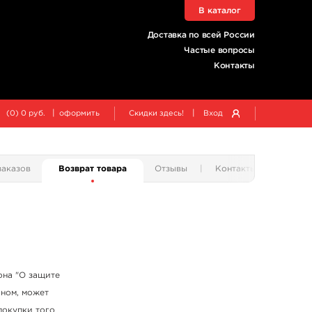
В каталог
Доставка по всей России
Частые вопросы
Контакты
|
|
(
0
)
0
руб.
оформить
Скидки здесь!
Вход
заказов
Возврат товара
Отзывы
Контакты
она "О защите
ином, может
покупки того