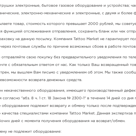
игрушки электронные, бытовое газовое оборудование и устройства; ча
нические, электронно-механические и электронные, с двумя и более 
ылаете товар, стоимость которого превышает 2000 рублей, мы совету
ся функцией отслеживания отправления, сохранить бланк или чек отпр
аховку на данную посылку. Компания Tattoo Market не гарантирует по
 через почтовые службы по причине возможных сбоев в работе почтов
 отправляйте свою покупку без предварительного уведомления по тел
чте с обязательным ответом от нас. Как только Ваш возвращенный то
отрен, мы вышлем Вам письмо с уведомлением об этом. Мы также сооб
евозможности возврата денежных средств.
ен некачественного оборудования, имеющего производственный дефек
согласно "абз. 8 ч. 1 ст. 18 Закона № 2300-1" в течение 14 дней со дня
е оборудование подлежит возврату и обмену только после подтвержде
качества специалистами компании Tattoo Market. Данная экспертиза 
бочих дней с момента получения оборудования на возврат/обмен.
мену не подлежит оборудование: