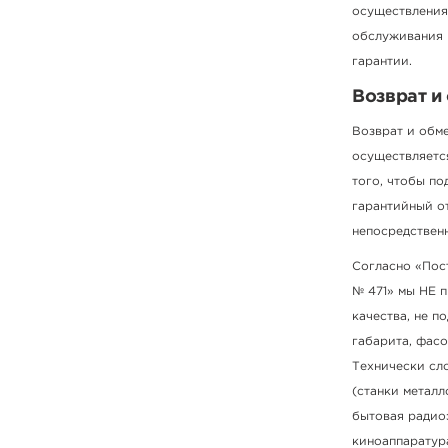
осуществления
обслуживания 
гарантии.
Возврат и
Возврат и обм
осуществляется
того, чтобы по
гарантийный от
непосредственн
Согласно «Пост
№ 471» мы НЕ 
качества, не п
габарита, фасо
Технически сл
(станки метал
бытовая радиоэ
киноаппаратур