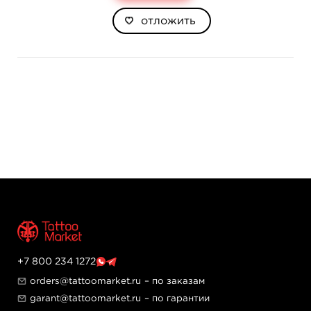
отложить
+7 800 234 1272
orders@tattoomarket.ru
– по заказам
garant@tattoomarket.ru
– по гарантии