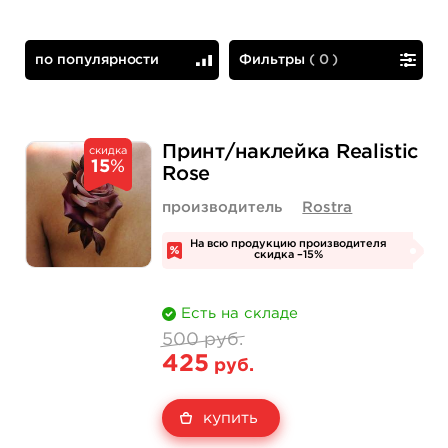
по популярности
Фильтры
(
0
)
по популярности
сначала дешевые
Принт/наклейка Realistic
скидка
15
%
Rose
производитель
Rostra
На всю продукцию производителя
скидка –15%
Есть на складе
500 руб.
425
руб.
купить