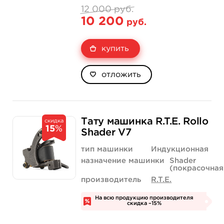
12 000 руб.
10 200
руб.
купить
отложить
Тату машинка R.T.E. Rollo
скидка
15
%
Shader V7
тип машинки
Индукционная
назначение машинки
Shader
(покрасочная
производитель
R.T.E.
На всю продукцию производителя
скидка –15%