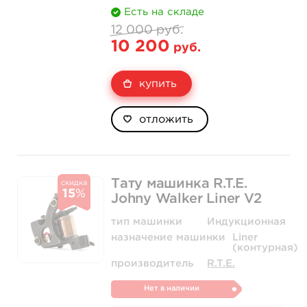
Есть на складе
12 000 руб.
10 200
руб.
купить
отложить
Тату машинка R.T.E.
скидка
15
%
Johny Walker Liner V2
тип машинки
Индукционная
назначение машинки
Liner
(контурная)
производитель
R.T.E.
Нет в наличии