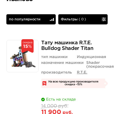
по популярности
Фильтры
(
0
)
по популярности
сначала дешевые
Тату машинка R.T.E.
скидка
15
%
Bulldog Shader Titan
тип машинки
Индукционная
назначение машинки
Shader
(покрасочная
производитель
R.T.E.
На всю продукцию производителя
скидка –15%
Есть на складе
14 000 руб.
11 900
руб.