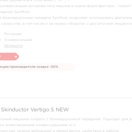
мый держатель в сочетании с "от ...">
- универсальная роторная тату-машина в новом форм-факторе - "unpen"
едачей SpinRod.
безинерционная передача SpinRod, позволяет использовать двигатель
скоростей, в том числе и на низких оборотах с достаточной мощность
о для dot/whip техник.
Роторная
мый держатель в сочетании с "от ...
и
Универсальная
Skinductor
и
укцию производителя скидка –50%
 Skinductor Vertigo S NEW
ционная машинка «unpen» с безинерционной передачей. Подходит для р
 со всевозможными конфигурациями игл.
чностью, низкой вибрацией и малым весом, удобством в работе.