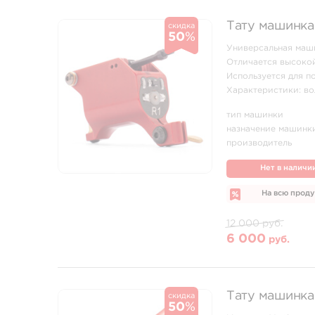
Тату машинка 
скидка
50
%
Универсальная маши
Отличается высоко
Используется для п
Характеристики: вол
тип машинки
назначение машинк
производитель
Нет в наличи
На всю прод
12 000 руб.
6 000
руб.
Тату машинка 
скидка
50
%