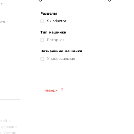
 с
Разделы
Skinductor
ать
ой
Тип машинки
Роторная
Назначение машинки
Универсальная
Краски татуировочные
наверх
World Famous Tattoo Ink
KWADRON INX
Allegory Ink
Xtreme Ink
ткой и
ьзовании.
KOKKAI Sumi
, Vertigo