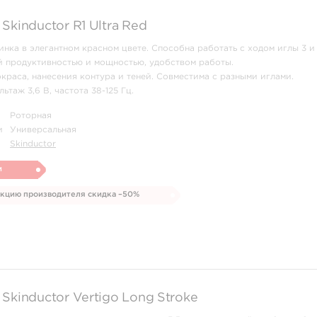
Skinductor R1 Ultra Red
нка в элегантном красном цвете. Способна работать с ходом иглы 3 и 
й продуктивностью и мощностью, удобством работы.
окраса, нанесения контура и теней. Совместима с разными иглами.
ьтаж 3,6 В, частота 38-125 Гц.
Роторная
и
Универсальная
Skinductor
и
укцию производителя скидка –50%
Skinductor Vertigo Long Stroke