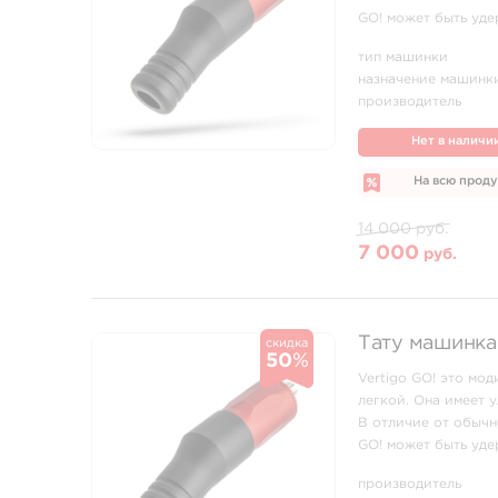
GO! может быть уде
машины Vertigo GO! 
тип машинки
назначение машинк
производитель
Нет в наличи
На всю прод
14 000 руб.
7 000
руб.
Тату машинка 
скидка
50
%
Vertigo GO! это мо
легкой. Она имеет 
В отличие от обычн
GO! может быть уде
машины Vertigo GO! 
производитель