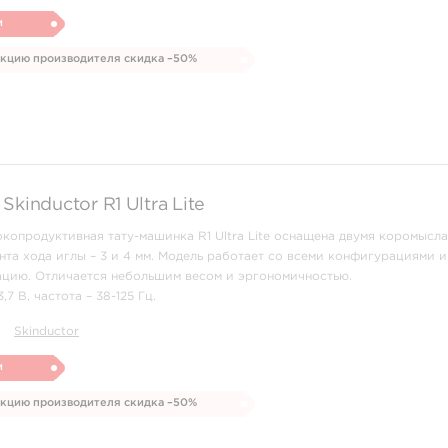
и
укцию производителя скидка –50%
kinductor R1 Ultra Lite
копродуктивная тату-машинка R1 Ultra Lite оснащена двумя коромысла
нта хода иглы – 3 и 4 мм. Модель работает со всеми конфигурациями и
ацию. Отличается небольшим весом и эргономичностью.
7 В, частота – 38-125 Гц.
Skinductor
и
укцию производителя скидка –50%