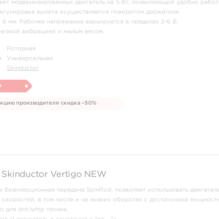
еет модернизированных двигатель на 5 Вт, позволяющий удобно работ
егулировка вылета осуществляется поворотом держателя.
о 6 мм. Рабочее напряжение варьируется в пределах 2-6 В.
низкой вибрацией и малым весом.
Роторная
и
Универсальная
Skinductor
и
укцию производителя скидка –50%
 Skinductor Vertigo NEW
безинерционная передача SpinRod, позволяет использовать двигатель
скоростей, в том числе и на низких оборотах с достаточной мощность
о для dot/whip техник.