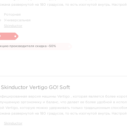
ржана развернутой на 180 градусов, то есть изогнутой внутрь. Настрой
в режиме H ...
Роторная
и
Универсальная
Skinductor
и
укцию производителя скидка –50%
Skinductor Vertigo GO! Soft
дифицированная версия машины Vertigo , которая является более коро
улучшенную эргономику и баланс, что делает ее более удобной в испол
ой Vertigo, которую можно удерживать только традиционным способом
ржана развернутой на 180 градусов, то есть изогнутой внутрь. Настрой
в режиме ...
Skinductor