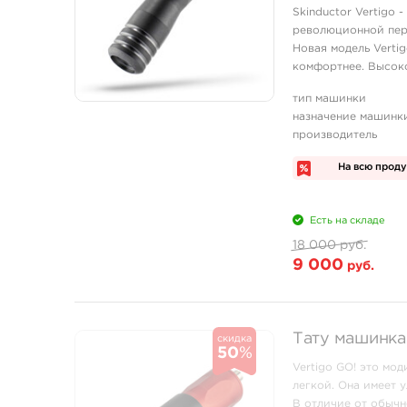
Skinductor Vertigo 
революционной пер
Новая модель Verti
комфортнее. Высоко
двигатель в широко
тип машинки
мощность ...
назначение машинк
производитель
На всю прод
Есть на складе
18 000 руб.
9 000
руб.
Тату машинка 
скидка
50
%
Vertigo GO! это мо
легкой. Она имеет 
В отличие от обычн