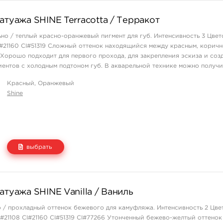
Цена
Количество
атуажа SHINE Terracotta / Терракот
2 500 руб.
купить
ьно / теплый красно-оранжевый пигмент для губ. Интенсивность 3 Цве
CI#21160 CI#51319 Сложный оттенок находящийся между красным, корич
Хорошо подходит для первого прохода, для закрепления эскиза и соз
иентов с холодным подтоном губ. В акварельной технике можно получи
 ...
Красный, Оранжевый
Shine
выбрать
Цена
Количество
атуажа SHINE Vanilla / Ваниль
2 500 руб.
купить
о / прохладный оттенок бежевого для камуфляжа. Интенсивность 2 Цве
CI#21108 CI#21160 CI#51319 CI#77266 Утонченный бежево-желтый оттенок