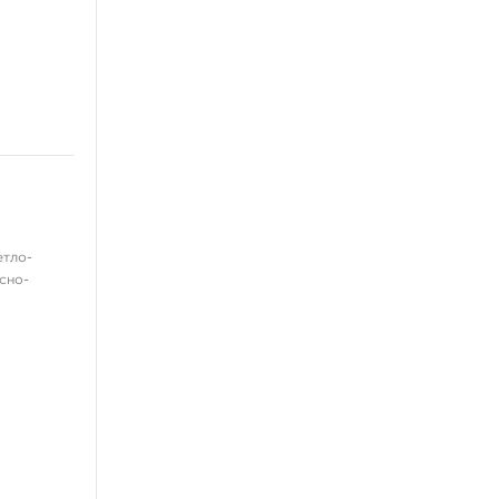
Перманент
етло-
сно-