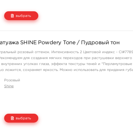
выбрать
Цена
Количество
татуажа SHINE Powdery Tone / Пудровый тон
2 500 руб.
купить
тральный розовый оттенок. Интенсивность 2 Цветовой индекс - CI#7789
Рекомендуем для создания мягких переходов при растушевки верхнего 
 внутренних уголках глаза, эффекта текстуры теней и "Перламутровые
о ложится, сохраняет яркость. Можно использовать для придания губам
Розовый
Shine
выбрать