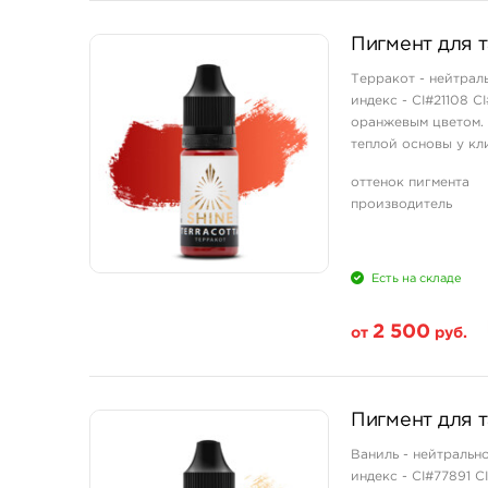
Свойство
Пигмент для т
1/3 унции - 10 мл
Терракот - нейтрал
индекс - CI#21108 
оранжевым цветом. 
теплой основы у кл
потрясающе натураль
оттенок пигмента
производитель
Есть на складе
2 500
от
руб.
Свойство
Пигмент для т
1/3 унции - 10 мл
Ваниль - нейтральн
индекс - CI#77891 