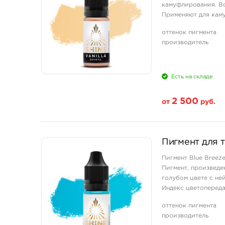
камуфлирования. В
Применяют для каму
оттенок пигмента
производитель
Есть на складе
2 500
от
руб.
Свойство
Пигмент для т
1/3 унции - 10 мл
Пигмент Blue Breez
Пигмент, произведе
голубом цвете с ней
Индекс цветопередачи
Характерные черты 
оттенок пигмента
Отлично подходит д
производитель
Хорошее сочетание 