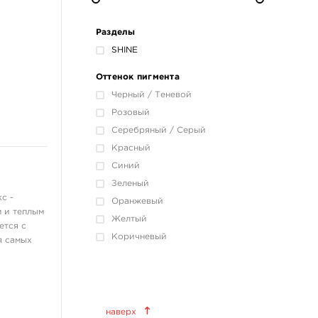
енсивность
Разделы
SHINE
очитающих
Оттенок пигмента
Черный / Теневой
Розовый
Серебряный / Серый
Красный
Синий
Зеленый
с -
Оранжевый
м и теплым
Желтый
ется с
Коричневый
я самых
Краски татуировочные
наверх
World Famous Tattoo Ink