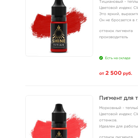
Тициановый - теплы
Цветовой индекс CI#
Это яркий, выразит
Он не бросается в 
обладательницу губ
оттенок пигмента
Этот пигмент обязат
производитель
Есть на складе
2 500
от
руб.
Свойство
Пигмент для 
1/3 унции - 10 мл
Морковный - теплый
Цветовой индекс CI
оттенков.
Идеален для работы
В состав пигментов 
оттенок пигмента