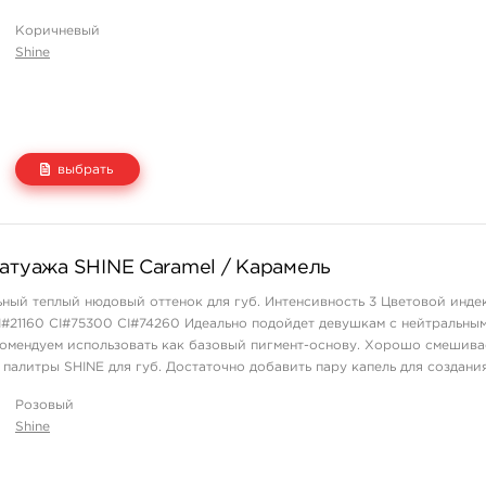
Коричневый
невого оттенка, предназначенная специально для закраса бровей. Инт
Shine
 CI 11741, CI 21160, CI 75510, CI 77266, CI 12466.
ий под все типы и тона кожи. Отлично подходит для брюнеток, предп
ные брови.
та:
выбрать
Цена
Количество
татуажа SHINE Caramel / Карамель
2 500 руб.
купить
ьный теплый нюдовый оттенок для губ. Интенсивность 3 Цветовой индек
CI#21160 CI#75300 CI#74260 Идеально подойдет девушкам с нейтральны
омендуем использовать как базовый пигмент-основу. Хорошо смешива
 палитры SHINE для губ. Достаточно добавить пару капель для создани
Розовый
Shine