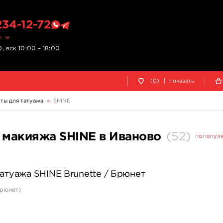
234-12-72
о
, вск 10:00 – 18:00
(0)
|
показать
ты для татуажа
»
SHINE
 макияжа SHINE в Иваново
(
52
)
по попул
татуажа SHINE Brunette / Брюнет
Брюнет)