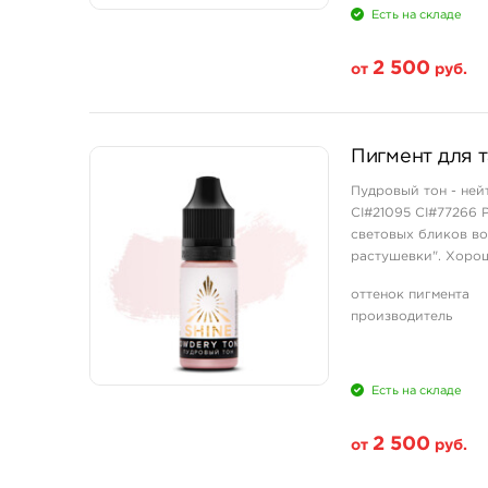
Есть на складе
2 500
от
руб.
Свойство
Пигмент для 
1/3 унции - 10 мл
Пудровый тон - ней
CI#21095 CI#77266 
световых бликов во
растушевки". Хорош
оттенок пигмента
производитель
Есть на складе
2 500
от
руб.