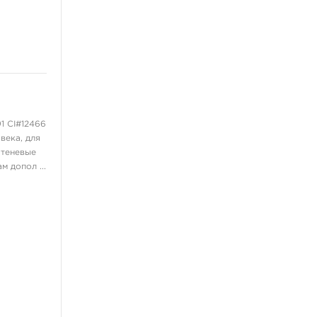
KWADRON INX
Allegory Ink
Xtreme Ink
KOKKAI Sumi
ещё 11
1 CI#12466
Татуировочное
века, для
оборудование
 теневые
Татуировочные наборы
 допол ...
Татуировочные машинки
Источники питания
Педали, клип-корды
Барьерная защита
ещё 13
Перманентный макияж,
татуаж