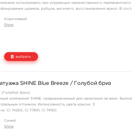
озможно использовать при коррекции некачественного перманентного
флирования шрамов, рубцов, витилиго, восстановления ареол. В состав
Коричневый
Shine
выбрать
Цена
Количество
атуажа SHINE Blue Breeze / Голубой бриз
2 500 руб.
купить
e (Голубой бриз)
нный компанией SHINE, предназначенный для нанесения на веки. Выпол
тральным оттенком. Интенсивность цвета краски: 3.
: CI 74260, CI 77891, CI 74160.
продукта:
Синий
ля растушевки верхних и нижних век.
Shine
с бежевым, пудровым, шокол ...