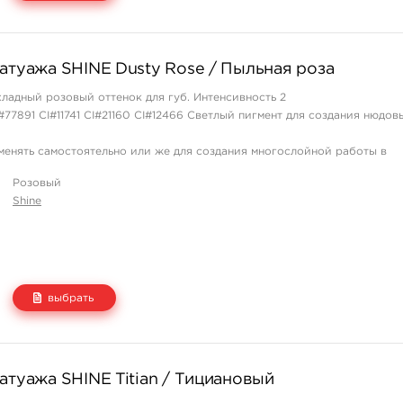
Цена
Количество
татуажа SHINE Dusty Rose / Пыльная роза
2 500 руб.
купить
хладный розовый оттенок для губ. Интенсивность 2
#77891 CI#11741 CI#21160 CI#12466 Светлый пигмент для создания нюдов
енять самостоятельно или же для создания многослойной работы в
же. В состав пигментов входят:
Розовый
й спирт и красители, разрешённые к применению. Качество подтверж .
Shine
выбрать
Цена
Количество
атуажа SHINE Titian / Тициановый
2 500 руб.
купить