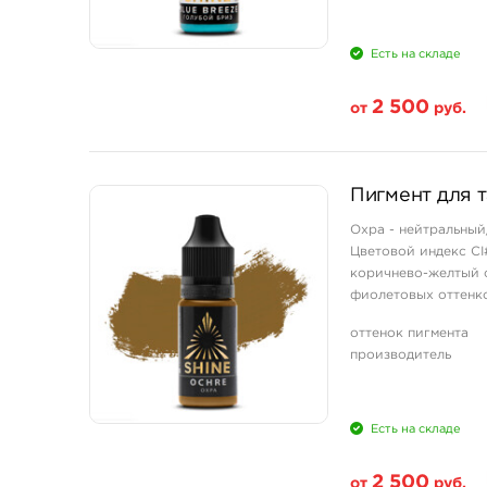
Есть на складе
2 500
от
руб.
Свойство
Пигмент для 
1/3 унции - 10 мл
Охра - нейтральный
Цветовой индекс CI#
коричнево-желтый с
фиолетовых оттенко
вода, изопропиловы
оттенок пигмента
производитель
Есть на складе
2 500
от
руб.