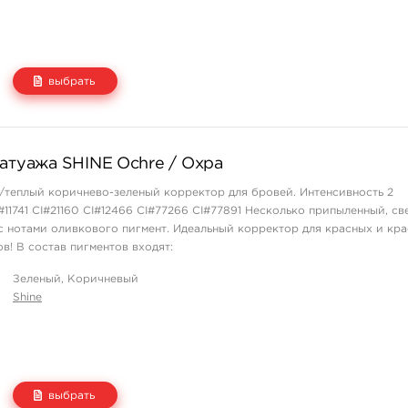
выбрать
Цена
Количество
татуажа SHINE Ochre / Охра
2 500 руб.
купить
/теплый коричнево-зеленый корректор для бровей. Интенсивность 2
11741 CI#21160 CI#12466 CI#77266 CI#77891 Несколько припыленный, св
 нотами оливкового пигмент. Идеальный корректор для красных и кра
в! В состав пигментов входят:
й спирт и красители, разрешённые к применению. ...
Зеленый, Коричневый
Shine
выбрать