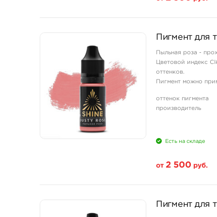
Свойство
Пигмент для 
1/3 унции - 10 мл
Пыльная роза - про
Цветовой индекс CI
оттенков.
Пигмент можно прим
перманентном макия
оттенок пигмента
вода, изопропиловы
производитель
Есть на складе
2 500
от
руб.
Свойство
Пигмент для т
1/3 унции - 10 мл