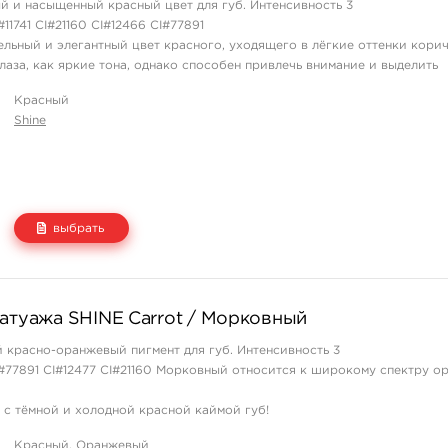
й и насыщенный красный цвет для губ. Интенсивность 3
11741 CI#21160 CI#12466 CI#77891
ельный и элегантный цвет красного, уходящего в лёгкие оттенки корич
глаза, как яркие тона, однако способен привлечь внимание и выделить
 данного оттенка среди окружающих.
Красный
елен при ...
Shine
выбрать
Цена
Количество
татуажа SHINE Carrot / Морковный
2 500 руб.
купить
 красно-оранжевый пигмент для губ. Интенсивность 3
#77891 CI#12477 CI#21160 Морковный относится к широкому спектру о
 с тёмной и холодной красной каймой губ!
входят:
Красный, Оранжевый