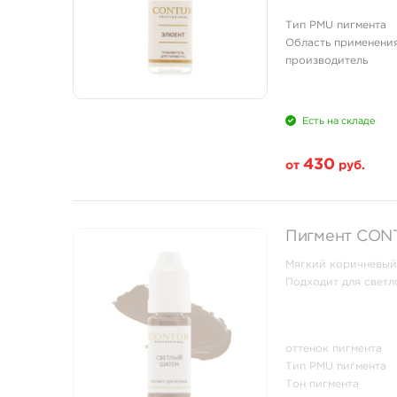
Тип PMU пигмента
Область применени
производитель
Есть на складе
430
от
руб.
Свойство
Пигмент CONT
1/3 унции - 10 мл
Мягкий коричневый 
Подходит для светл
оттенок пигмента
Тип PMU пигмента
Тон пигмента