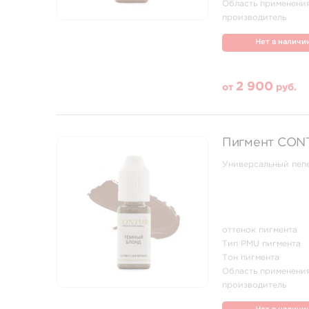
Область применени
производитель
Нет в наличи
2 900
от
руб.
Пигмент CON
Универсальный пепе
оттенок пигмента
Тип PMU пигмента
Тон пигмента
Область применени
производитель