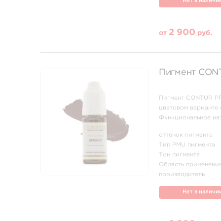
Нет в наличи
2 900
от
руб.
Пигмент CON
Пигмент CONTUR PR
цветовом варианте 
Функциональное наз
холодный, высокая 
оттенок пигмента
растушевки. Продукт
Тип PMU пигмента
Тон пигмента
Область применени
производитель
Нет в наличи