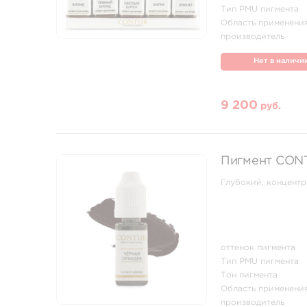
Тип PMU пигмента
Область применени
производитель
Нет в наличи
9 200
руб.
Пигмент CONT
Глубокий, концентр
оттенок пигмента
Тип PMU пигмента
Тон пигмента
Область применени
производитель