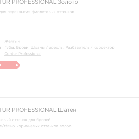
UR‌ ‌PROFESSIONAL Золото
для перекрытия фиолетовых оттенков
Желтый
я
Губы, Брови, Шрамы / ареолы, Разбавитель / корректор
Contur Professional
и
TUR‌ ‌PROFESSIONAL Шатен
евый оттенок для бровей.
е/тёмно-коричневых оттенков волос.