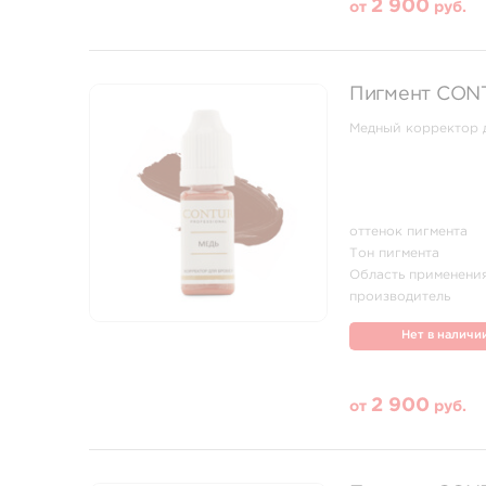
2 900
от
руб.
Пигмент CON
Медный корректор 
оттенок пигмента
Тон пигмента
Область применени
производитель
Нет в наличи
2 900
от
руб.