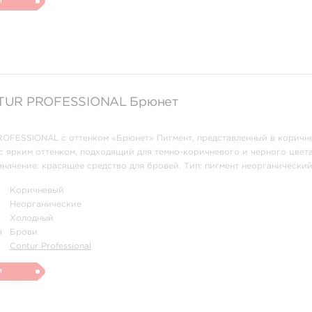
и
TUR‌ ‌PROFESSIONAL Брюнет
OFESSIONAL с оттенком «Брюнет» Пигмент, представленный в коричн
с ярким оттенком, подходящий для темно-коричневого и черного цвета
начение: красящее средство для бровей. Тип: пигмент неорганический
степень интенсивности. Инструкция: Средство широко применяется дл
Коричневый
 и ...
Неорганические
Холодный
я
Брови
Contur Professional
и