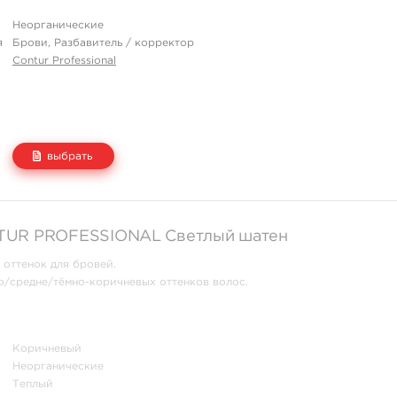
Неорганические
я
Брови, Разбавитель / корректор
Contur Professional
выбрать
Цена
Количество
UR‌ ‌PROFESSIONAL Светлый шатен
430 руб.
купить
оттенок для бровей.
о/средне/тёмно-коричневых оттенков волос.
Коричневый
Неорганические
Теплый