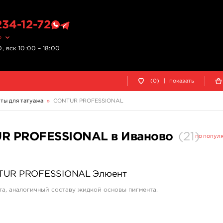
234-12-72
о
, вск 10:00 – 18:00
(0)
|
показать
ты для татуажа
»
CONTUR‌ ‌PROFESSIONAL
R‌ ‌PROFESSIONAL в Иваново
(
21
)
по попул
TUR‌ ‌PROFESSIONAL Элюент
та, аналогичный составу жидкой основы пигмента.