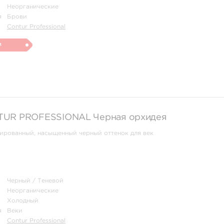
Неорганические
я
Брови
Contur Professional
и
UR‌ ‌PROFESSIONAL Черная орхидея
ированный, насыщенный черный оттенок для век
Черный / Теневой
Неорганические
Холодный
я
Веки
Contur Professional