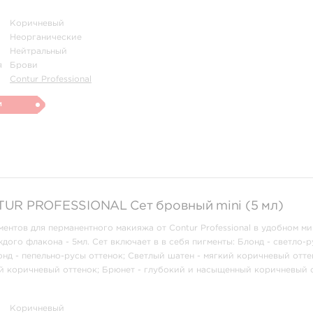
Коричневый
Неорганические
Нейтральный
я
Брови
Contur Professional
и
UR‌ ‌PROFESSIONAL Сет бровный mini (5 мл)
ентов для перманентного макияжа от Contur Professional в удобном ми
дого флакона - 5мл. Сет включает в в себя пигменты: Блонд - светло-
онд - пепельно-русы оттенок; Светлый шатен - мягкий коричневый отте
 коричневый оттенок; Брюнет - глубокий и насыщенный коричневый о
д ...
Коричневый