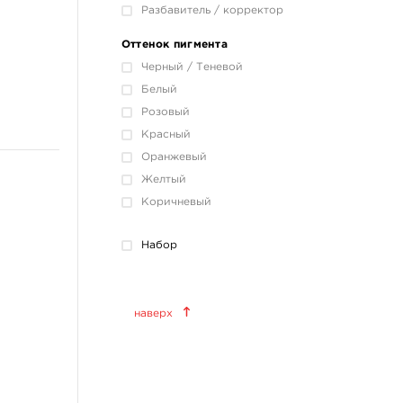
Разбавитель / корректор
Оттенок пигмента
Черный / Теневой
Белый
Розовый
Красный
Оранжевый
Желтый
Коричневый
Набор
Краски татуировочные
наверх
World Famous Tattoo Ink
KWADRON INX
Allegory Ink
Xtreme Ink