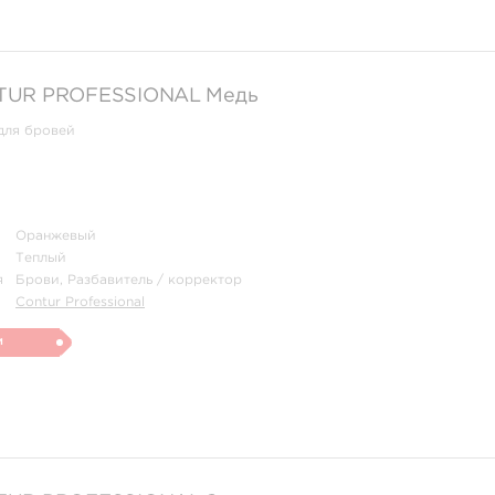
TUR‌ ‌PROFESSIONAL Медь
для бровей
Оранжевый
Теплый
я
Брови, Разбавитель / корректор
Contur Professional
и