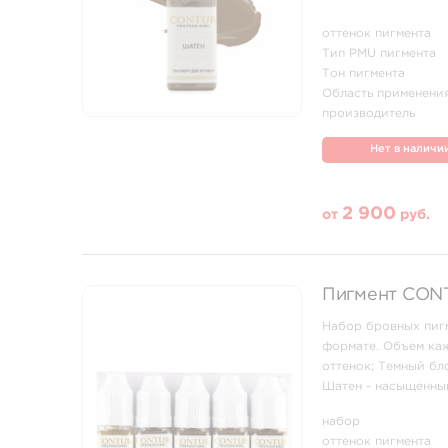
оттенок пигмента
Тип PMU пигмента
Тон пигмента
Область применени
производитель
Нет в наличи
2 900
от
руб.
Пигмент CONT
Набор бровных пигм
формате. Объем каж
оттенок; Темный бл
Шатен - насыщенный
состав пигментов вхо
набор
оттенок пигмента