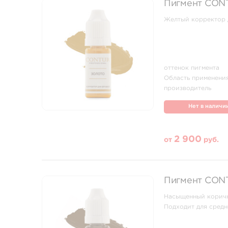
Пигмент CONT
Желтый корректор 
оттенок пигмента
Область применени
производитель
Нет в наличи
2 900
от
руб.
Пигмент CON
Насыщенный коричн
Подходит для средн