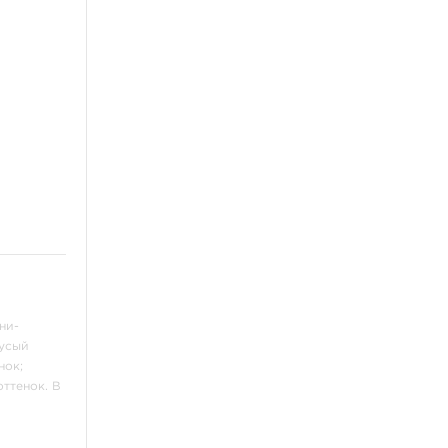
ни-
русый
нок;
ттенок. В