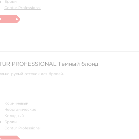
я
Брови
Contur Professional
и
TUR‌ ‌PROFESSIONAL Темный блонд
льно-русый оттенок для бровей.
Коричневый
Неорганические
Холодный
я
Брови
Contur Professional