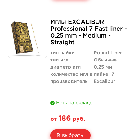
Свойство
5 шт
50 шт (коробка)
Иглы EXCALIBUR
Цена
186 руб.
1 758 руб.
Professional 7 Fast liner -
0,25 mm - Medium -
Количество
купить
купить
Straight
тип пайки
Round Liner
тип игл
Обычные
диаметр игл
0,25 мм
количество игл в пайке
7
производитель
Excalibur
Есть на складе
186
от
руб.
выбрать