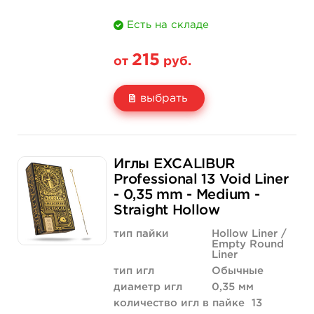
Есть на складе
215
от
руб.
выбрать
Свойство
5 шт
50 шт (коробка)
Иглы EXCALIBUR
Цена
215 руб.
2 043 руб.
Professional 13 Void Liner
- 0,35 mm - Medium -
Количество
нет на складе
купить
Straight Hollow
тип пайки
Hollow Liner /
Empty Round
Liner
тип игл
Обычные
диаметр игл
0,35 мм
количество игл в пайке
13