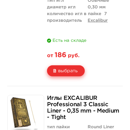
тип игл
Обычные
диаметр игл
0,30 мм
количество игл в пайке
7
производитель
Excalibur
Есть на складе
186
от
руб.
выбрать
Свойство
5 шт
50 шт (коробка)
Иглы EXCALIBUR
Цена
186 руб.
1 758 руб.
Professional 3 Classic
Liner - 0,35 mm - Medium
Количество
купить
купить
- Tight
тип пайки
Round Liner