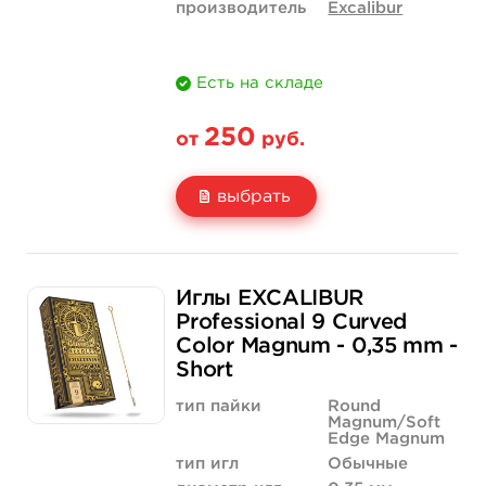
производитель
Excalibur
Есть на складе
250
от
руб.
выбрать
Свойство
5 шт
50 шт (коробка)
Иглы EXCALIBUR
Цена
250 руб.
2 375 руб.
Professional 9 Curved
Color Magnum - 0,35 mm -
Количество
купить
купить
Short
тип пайки
Round
Magnum/Soft
Edge Magnum
тип игл
Обычные