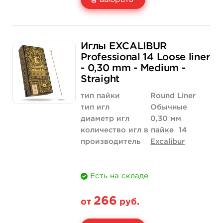
Свойство
5 шт
50 шт (коробка)
Иглы EXCALIBUR
Цена
266 руб.
2 518 руб.
Professional 14 Loose liner
- 0,30 mm - Medium -
Количество
купить
купить
Straight
тип пайки
Round Liner
тип игл
Обычные
диаметр игл
0,30 мм
количество игл в пайке
14
производитель
Excalibur
Есть на складе
266
от
руб.