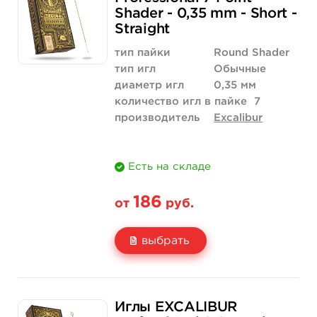
Shader - 0,35 mm - Short -
Количество
купить
купить
Straight
тип пайки
Round Shader
тип игл
Обычные
диаметр игл
0,35 мм
количество игл в пайке
7
производитель
Excalibur
Есть на складе
186
от
руб.
выбрать
Свойство
5 шт
50 шт (коробка)
Иглы EXCALIBUR
Цена
186 руб.
1 758 руб.