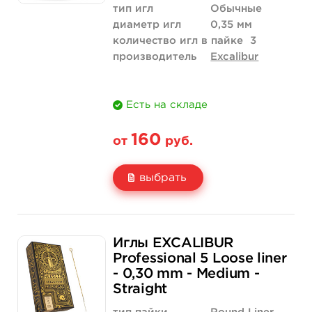
тип игл
Обычные
диаметр игл
0,35 мм
количество игл в пайке
3
производитель
Excalibur
Есть на складе
160
от
руб.
выбрать
Свойство
5 шт
50 шт (коробка)
Иглы EXCALIBUR
Цена
160 руб.
1 520 руб.
Professional 5 Loose liner
- 0,30 mm - Medium -
Количество
купить
купить
Straight