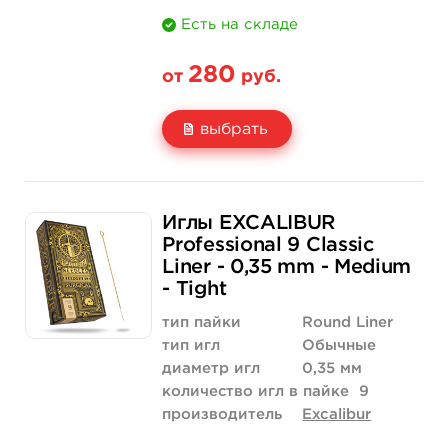
Есть на складе
280
от
руб.
выбрать
Свойство
5 шт
50 шт (коробка)
Иглы EXCALIBUR
Цена
280 руб.
2 660 руб.
Professional 9 Classic
Liner - 0,35 mm - Medium
Количество
нет на складе
купить
- Tight
тип пайки
Round Liner
тип игл
Обычные
диаметр игл
0,35 мм
количество игл в пайке
9
производитель
Excalibur