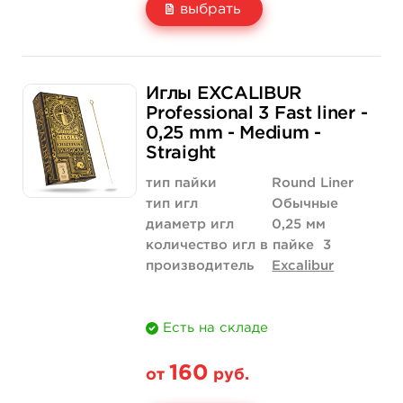
выбрать
Свойство
5 шт
50 шт (коробка)
Иглы EXCALIBUR
Цена
230 руб.
2 185 руб.
Professional 3 Fast liner -
0,25 mm - Medium -
Количество
купить
купить
Straight
тип пайки
Round Liner
тип игл
Обычные
диаметр игл
0,25 мм
количество игл в пайке
3
производитель
Excalibur
Есть на складе
160
от
руб.