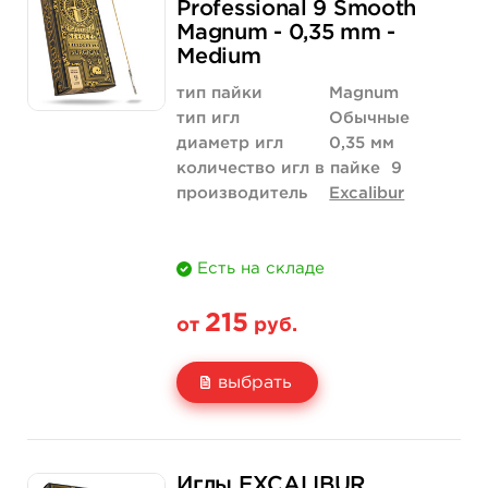
Professional 9 Smooth
Magnum - 0,35 mm -
Количество
купить
купить
Medium
тип пайки
Magnum
тип игл
Обычные
диаметр игл
0,35 мм
количество игл в пайке
9
производитель
Excalibur
Есть на складе
215
от
руб.
выбрать
Свойство
5 шт
50 шт (коробка)
Иглы EXCALIBUR