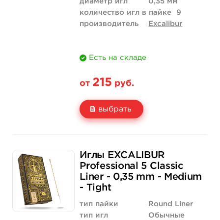
диаметр игл
0,35 мм
количество игл в пайке
9
производитель
Excalibur
Есть на складе
215
от
руб.
выбрать
Свойство
5 шт
50 шт (коробка)
Иглы EXCALIBUR
Цена
215 руб.
2 043 руб.
Professional 5 Classic
Liner - 0,35 mm - Medium
Количество
купить
купить
- Tight
тип пайки
Round Liner
тип игл
Обычные