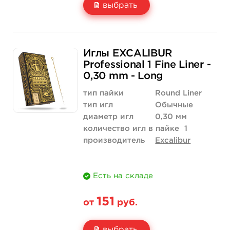
выбрать
Свойство
5 шт
50 шт (коробка)
Иглы EXCALIBUR
Цена
266 руб.
2 518 руб.
Professional 1 Fine Liner -
0,30 mm - Long
Количество
купить
купить
тип пайки
Round Liner
тип игл
Обычные
диаметр игл
0,30 мм
количество игл в пайке
1
производитель
Excalibur
Есть на складе
151
от
руб.
выбрать