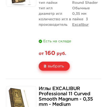
тип пайки
Round Shader
тип игл
Обычные
диаметр игл
0,35 мм
количество игл в пайке
3
производитель
Excalibur
Есть на складе
160
от
руб.
выбрать
Свойство
5 шт
50 шт (коробка)
Иглы EXCALIBUR
Цена
160 руб.
1 520 руб.
Professional 11 Curved
Smooth Magnum - 0,35
Количество
купить
купить
mm - Medium