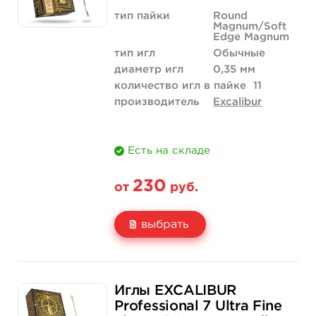
тип пайки
Round
Magnum/Soft
Edge Magnum
тип игл
Обычные
диаметр игл
0,35 мм
количество игл в пайке
11
производитель
Excalibur
Есть на складе
230
от
руб.
выбрать
Свойство
5 шт
50 шт (коробка)
Иглы EXCALIBUR
Цена
230 руб.
2 185 руб.
Professional 7 Ultra Fine