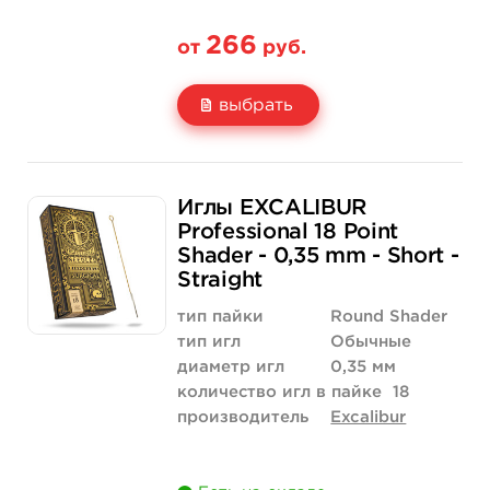
266
от
руб.
выбрать
Свойство
5 шт
50 шт (коробка)
Иглы EXCALIBUR
Цена
266 руб.
2 518 руб.
Professional 18 Point
Shader - 0,35 mm - Short -
Количество
купить
купить
Straight
тип пайки
Round Shader
тип игл
Обычные
диаметр игл
0,35 мм
количество игл в пайке
18
производитель
Excalibur