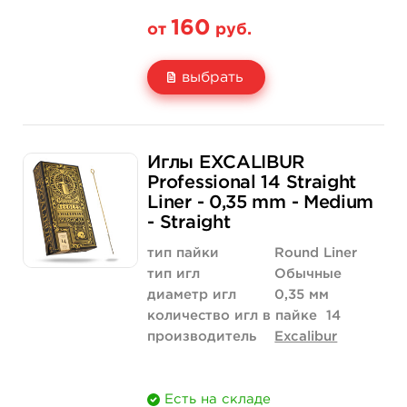
160
от
руб.
выбрать
Свойство
5 шт
50 шт (коробка)
Иглы EXCALIBUR
Цена
160 руб.
1 520 руб.
Professional 14 Straight
Liner - 0,35 mm - Medium
Количество
нет на складе
купить
- Straight
тип пайки
Round Liner
тип игл
Обычные
диаметр игл
0,35 мм
количество игл в пайке
14
производитель
Excalibur
Есть на складе