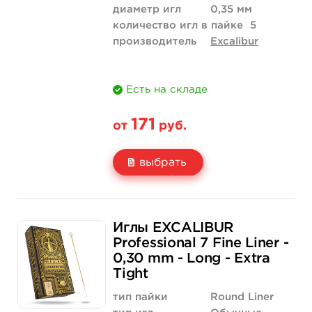
диаметр игл
0,35 мм
количество игл в пайке
5
производитель
Excalibur
Есть на складе
171
от
руб.
выбрать
Свойство
5 шт
50 шт (коробка)
Иглы EXCALIBUR
Цена
171 руб.
1 615 руб.
Professional 7 Fine Liner -
0,30 mm - Long - Extra
Количество
купить
купить
Tight
тип пайки
Round Liner