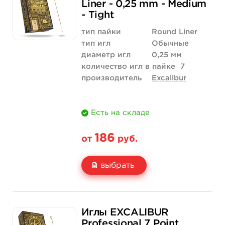
Liner - 0,25 mm - Medium
Количество
нет на складе
купить
- Tight
тип пайки
Round Liner
тип игл
Обычные
диаметр игл
0,25 мм
количество игл в пайке
7
производитель
Excalibur
Есть на складе
186
от
руб.
выбрать
Свойство
5 шт
50 шт (коробка)
Иглы EXCALIBUR
Цена
186 руб.
1 758 руб.
Professional 7 Point