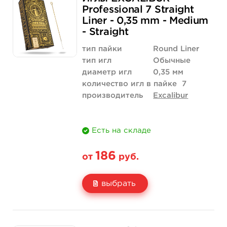
Цена
215 руб.
2 043 руб.
Professional 7 Straight
Liner - 0,35 mm - Medium
Количество
купить
купить
- Straight
тип пайки
Round Liner
тип игл
Обычные
диаметр игл
0,35 мм
количество игл в пайке
7
производитель
Excalibur
Есть на складе
186
от
руб.
выбрать
Свойство
5 шт
50 шт (коробка)