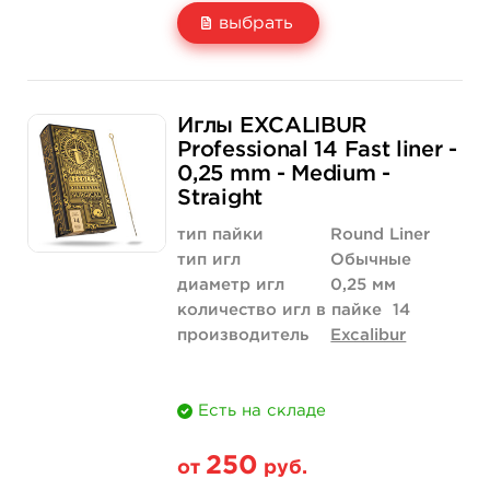
выбрать
Свойство
5 шт
50 шт (коробка)
Иглы EXCALIBUR
Цена
160 руб.
1 520 руб.
Professional 14 Fast liner -
0,25 mm - Medium -
Количество
купить
купить
Straight
тип пайки
Round Liner
тип игл
Обычные
диаметр игл
0,25 мм
количество игл в пайке
14
производитель
Excalibur
Есть на складе
250
от
руб.