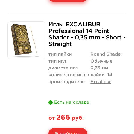
Свойство
5 шт
50 шт (коробка)
Иглы EXCALIBUR
Цена
186 руб.
1 758 руб.
Professional 14 Point
Shader - 0,35 mm - Short -
Количество
купить
купить
Straight
тип пайки
Round Shader
тип игл
Обычные
диаметр игл
0,35 мм
количество игл в пайке
14
производитель
Excalibur
Есть на складе
266
от
руб.
выбрать