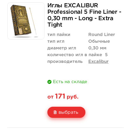
Иглы EXCALIBUR
Цена
215 руб.
2 043 руб.
Professional 5 Fine Liner -
0,30 mm - Long - Extra
Количество
купить
купить
Tight
тип пайки
Round Liner
тип игл
Обычные
диаметр игл
0,30 мм
количество игл в пайке
5
производитель
Excalibur
Есть на складе
171
от
руб.
выбрать