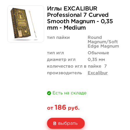
Свойство
5 шт
50 шт (коробка)
Иглы EXCALIBUR
Цена
171 руб.
1 615 руб.
Professional 7 Curved
Smooth Magnum - 0,35
Количество
купить
купить
mm - Medium
тип пайки
Round
Magnum/Soft
Edge Magnum
тип игл
Обычные
диаметр игл
0,35 мм
количество игл в пайке
7
производитель
Excalibur
Есть на складе
186
от
руб.
выбрать