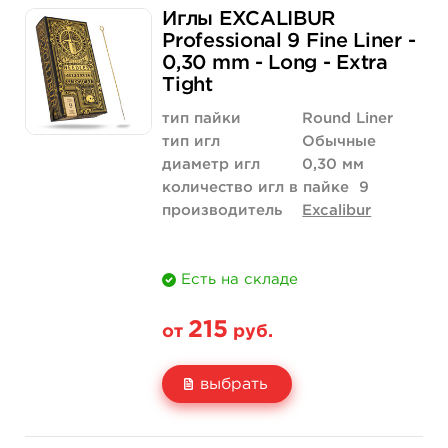
Иглы EXCALIBUR
Цена
215 руб.
2 043 руб.
Professional 9 Fine Liner -
0,30 mm - Long - Extra
Количество
купить
купить
Tight
тип пайки
Round Liner
тип игл
Обычные
диаметр игл
0,30 мм
количество игл в пайке
9
производитель
Excalibur
Есть на складе
215
от
руб.
выбрать