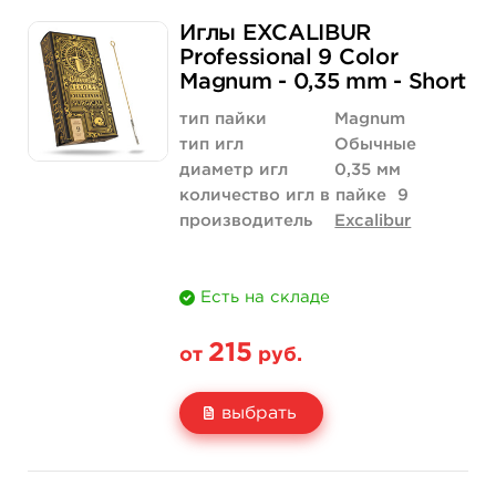
Свойство
5 шт
50 шт (коробка)
Иглы EXCALIBUR
Цена
215 руб.
2 043 руб.
Professional 9 Color
Magnum - 0,35 mm - Short
Количество
купить
купить
тип пайки
Magnum
тип игл
Обычные
диаметр игл
0,35 мм
количество игл в пайке
9
производитель
Excalibur
Есть на складе
215
от
руб.
выбрать
Свойство
5 шт
50 шт (коробка)