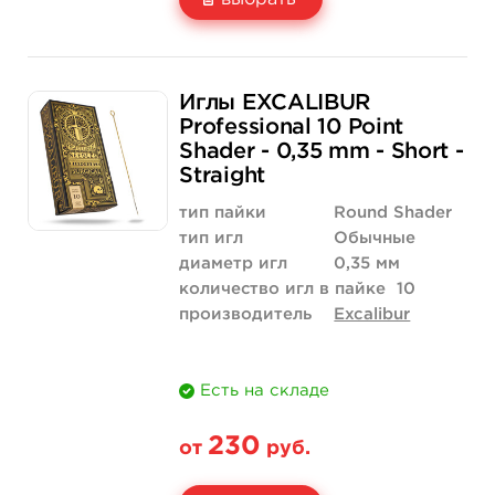
Свойство
5 шт
50 шт (коробка)
Иглы EXCALIBUR
Цена
151 руб.
1 425 руб.
Professional 10 Point
Shader - 0,35 mm - Short -
Количество
купить
купить
Straight
тип пайки
Round Shader
тип игл
Обычные
диаметр игл
0,35 мм
количество игл в пайке
10
производитель
Excalibur
Есть на складе
230
от
руб.