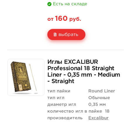
Есть на складе
160
от
руб.
выбрать
Свойство
5 шт
50 шт (коробка)
Иглы EXCALIBUR
Цена
160 руб.
1 520 руб.
Professional 18 Straight
Liner - 0,35 mm - Medium
Количество
купить
купить
- Straight
тип пайки
Round Liner
тип игл
Обычные
диаметр игл
0,35 мм
количество игл в пайке
18
производитель
Excalibur