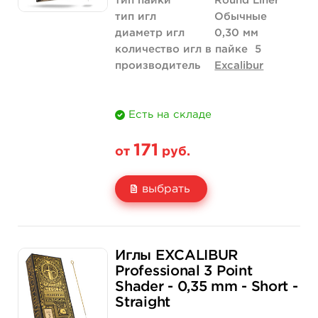
тип пайки
Round Liner
тип игл
Обычные
диаметр игл
0,30 мм
количество игл в пайке
5
производитель
Excalibur
Есть на складе
171
от
руб.
выбрать
Свойство
5 шт
50 шт (коробка)
Иглы EXCALIBUR
Цена
171 руб.
1 615 руб.
Professional 3 Point
Shader - 0,35 mm - Short -
Количество
купить
купить
Straight