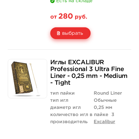
Есть на складе
280
от
руб.
выбрать
Свойство
5 шт
50 шт (коробка)
Иглы EXCALIBUR
Цена
280 руб.
2 660 руб.
Professional 3 Ultra Fine
Liner - 0,25 mm - Medium
Количество
купить
купить
- Tight
тип пайки
Round Liner
тип игл
Обычные
диаметр игл
0,25 мм
количество игл в пайке
3
производитель
Excalibur