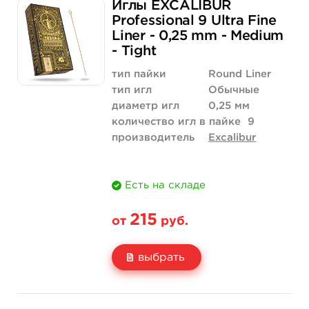
Иглы EXCALIBUR
Цена
186 руб.
1 758 руб.
Professional 9 Ultra Fine
Liner - 0,25 mm - Medium
Количество
купить
купить
- Tight
тип пайки
Round Liner
тип игл
Обычные
диаметр игл
0,25 мм
количество игл в пайке
9
производитель
Excalibur
Есть на складе
215
от
руб.
выбрать
Свойство
5 шт
50 шт (коробка)