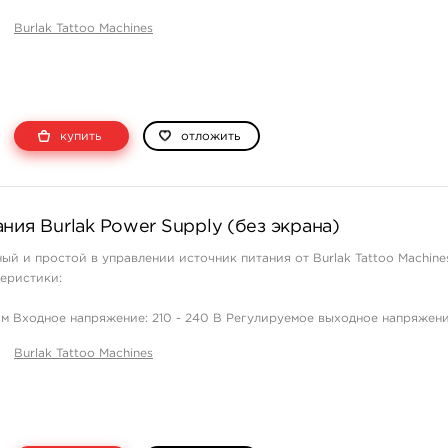
 замыкания. ...
Burlak Tattoo Machines
купить
отложить
ния Burlak Power Supply (без экрана)
ый и простой в управлении источник питания от Burlak Tattoo Machine
еристики:
3см Входное напряжение: 210 - 240 В Регулируемое выходное напряжени
ток: 3А Корпус: пластик Противоскользящие подушечки Вес: 93г Гарант
Burlak Tattoo Machines