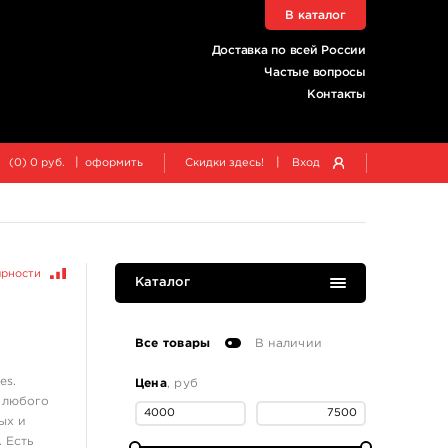
В каталог
Доставка по всей России
Частые вопросы
Контакты
|
|
(
0
)
0
руб.
оформить
Скидки здесь!
Вход
ярности
Каталог
Все товары
В наличии
es.
Цена
, руб
 любого
ых и
 Есть