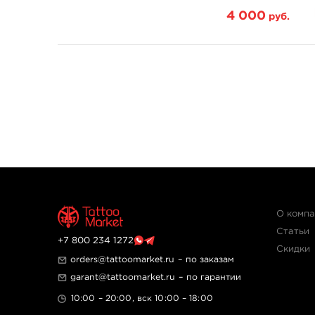
4 000
руб.
О комп
Статьи
+7 800 234 1272
Скидки
orders@tattoomarket.ru
– по заказам
garant@tattoomarket.ru
– по гарантии
10:00 – 20:00, вск 10:00 – 18:00