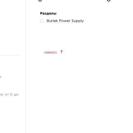
Разделы
Burlak Power Supply
Краски татуировочные
наверх
World Famous Tattoo Ink
KWADRON INX
Allegory Ink
s.
Xtreme Ink
KOKKAI Sumi
е: от 0 до
ещё 11
ия 1 год.
Татуировочное
оборудование
Татуировочные наборы
Татуировочные машинки