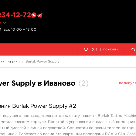
234-12-72
о
, вск 10:00 – 18:00
(0)
|
показать
ки питания
»
Burlak Power Supply
wer Supply в Иваново
(
2
)
по попул
ния Burlak Power Supply #2
т ведущего производителя роторных тату-машин - Burlak Tattoo Machin
 металлическом корпусе. Простой в управлении и надежный помощник
ьный дисплей с синей подсветкой. Совместим со всеми типами роторн
машинок. Работает со всеми стандартными проводами RCA и Clip-Cord.