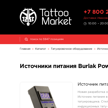
+7 800 
Доставка: Иванов
10:00 – 20:00
Главная
»
Каталог
»
Татуировочное оборудование
»
Источни
Источники питания Burlak Po
Источник пита
Новая разработка о
Источник питания в
татуировщика. Стил
индукционных тату-