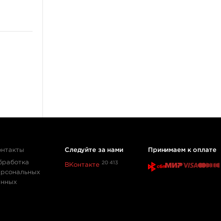
Источники питания
Педали, клип-корды
Барьерная защита
ещё 13
Перманентный макияж,
татуаж
Пигменты для татуажа
Машинки для
дермопигментации
Картриджи для перманента
Тренировочные коврики
онтакты
Следуйте за нами
Принимаем к оплате
Выведение и осветление
бработка
20 413
ВКонтакте
татуажа
ерсональных
ещё 4
анных
Мебель и фурнитура
Стулья