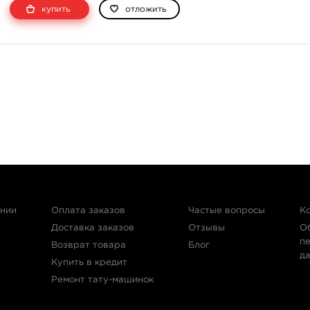
купить
отложить
ании
Оплата заказов
Частые вопросы
К
Доставка заказов
Отзывы
О
п
Возврат товара
Блог
д
Купить в кредит
Ремонт тату-машинок