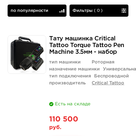
по популярности
Фильтры
(
0
)
по популярности
сначала дешевые
Тату машинка Critical
Tattoo Torque Tattoo Pen
Machine 3.5мм - набор
тип машинки
Роторная
назначение машинки
Универсальн
тип подключения
Беспроводной
производитель
Critical Tattoo
Есть на складе
110 500
руб.