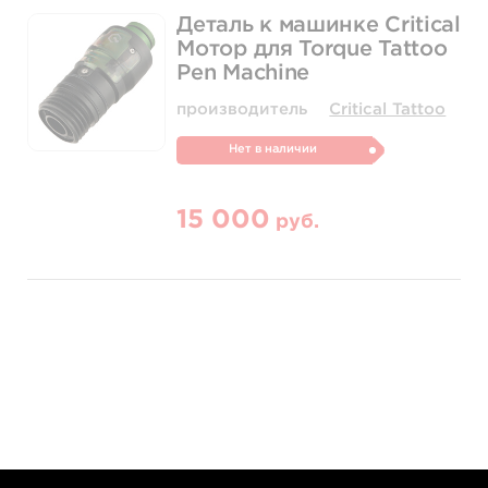
Деталь к машинке Critical
Мотор для Torque Tattoo
Pen Machine
производитель
Critical Tattoo
Нет в наличии
15 000
руб.