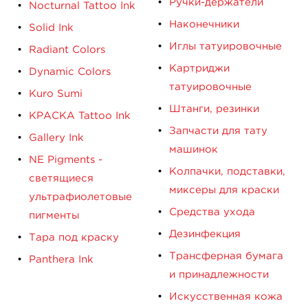
Ручки-держатели
Nocturnal Tattoo Ink
Наконечники
Solid Ink
Иглы татуировочные
Radiant Colors
Картриджи
Dynamic Colors
татуировочные
Kuro Sumi
Штанги, резинки
КРАСКА Tattoo Ink
Запчасти для тату
Gallery Ink
машинок
NE Pigments -
Колпачки, подставки,
светящиеся
миксеры для краски
ультрафиолетовые
Средства ухода
пигменты
Дезинфекция
Тара под краску
Трансферная бумага
Panthera Ink
и принадлежности
Искусственная кожа